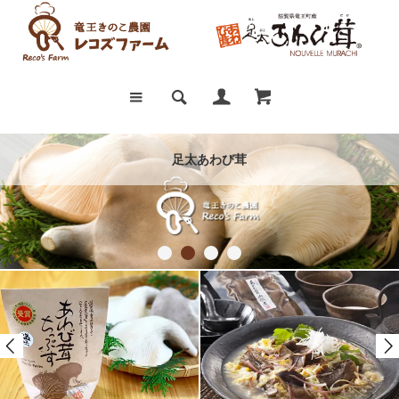
足太あわび茸 あわび茸山椒煮 あわび茸ちっぷす
足太あわび茸