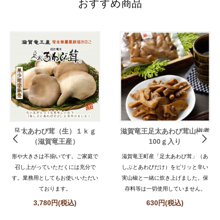
おすすめ商品
足太あわび茸（生）１ｋｇ
滋賀竜王足太あわび茸山椒煮
（滋賀竜王産）
100ｇ入り
形や大きさは不揃いです。ご家庭で
滋賀竜王町産「足太あわび茸」（あ
召し上がっていただくには充分で
しぶとあわびだけ）をピリッと辛い
す。業務用としてもお使いいただい
実山椒と一緒に炊き上げました。保
ております。
存料等は一切使用していません。
3,780円(税込)
630円(税込)