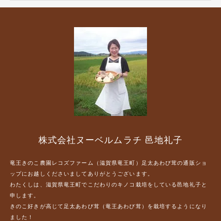
株式会社ヌーベルムラチ 邑地礼子
竜王きのこ農園レコズファーム（滋賀県竜王町）足太あわび茸の通販ショ
ップにお越しくださいましてありがとうございます。
わたくしは、滋賀県竜王町でこだわりのキノコ栽培をしている邑地礼子と
申します。
きのこ好きが高じて足太あわび茸（竜王あわび茸）を栽培するようになり
ました！