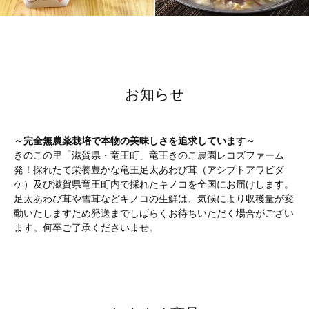
お知らせ
～完全無農薬栽培で本物の美味しさを追求しています～
きのこの里「滋賀県・竜王町」竜王きのこ農園レコズファーム
発！採れたて栄養豊かな竜王足太あわび茸（アシブトアワビダ
ケ）及び滋賀県竜王町内で採れたキノコを全国にお届けします。
足太あわび茸や雪茸などキノコの生鮮は、気候により収穫量が変
動いたしますため発送までしばらくお待ちいただく場合がござい
ます。何卒ご了承くださいませ。