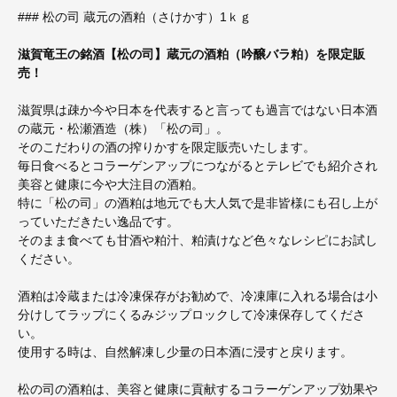
### 松の司 蔵元の酒粕（さけかす）1ｋｇ
滋賀竜王の銘酒【松の司】蔵元の酒粕（吟醸バラ粕）を限定販
売！
滋賀県は疎か今や日本を代表すると言っても過言ではない日本酒
の蔵元・松瀬酒造（株）「松の司」。
そのこだわりの酒の搾りかすを限定販売いたします。
毎日食べるとコラーゲンアップにつながるとテレビでも紹介され
美容と健康に今や大注目の酒粕。
特に「松の司」の酒粕は地元でも大人気で是非皆様にも召し上が
っていただきたい逸品です。
そのまま食べても甘酒や粕汁、粕漬けなど色々なレシピにお試し
ください。
酒粕は冷蔵または冷凍保存がお勧めで、冷凍庫に入れる場合は小
分けしてラップにくるみジップロックして冷凍保存してくださ
い。
使用する時は、自然解凍し少量の日本酒に浸すと戻ります。
松の司の酒粕は、美容と健康に貢献するコラーゲンアップ効果や