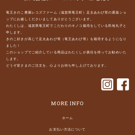
竜王きのこ農園レコズファーム（滋賀県竜王町）足太あわび茸の通販ショ
ップにお越しくださいましてありがとうございます。
わたくしは、滋賀県竜王町でこだわりのキノコ栽培をしている邑地礼子と
申します。
きのこ好きが高じて足太あわび茸（竜王あわび茸）を栽培するようになり
ました！
このショップでご紹介している商品はわたくしが責任を持ってお勧めいた
します。
どうぞ皆さまのご注文を、心よりお待ち申し上げております。
MORE INFO
ホーム
お支払い方法について