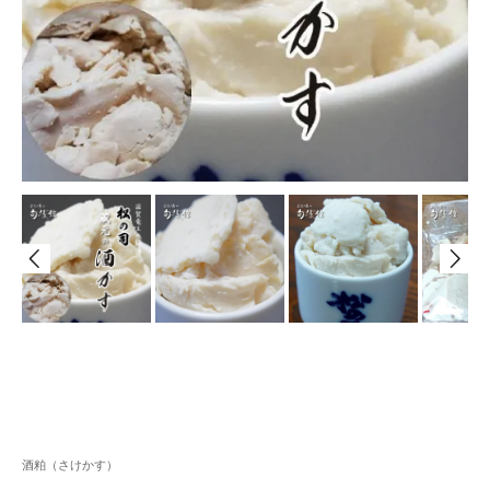
酒粕（さけかす）