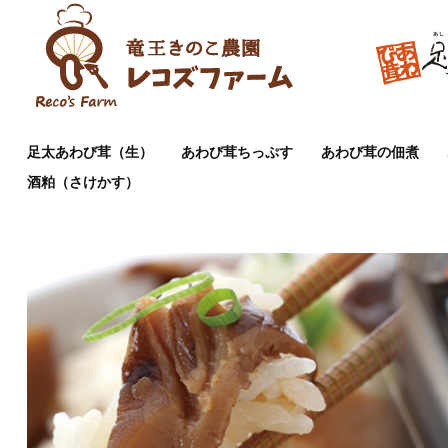
足太あわび茸（生）
あわび茸ちっぷす
あわび茸の佃煮
酒粕（さけかす）