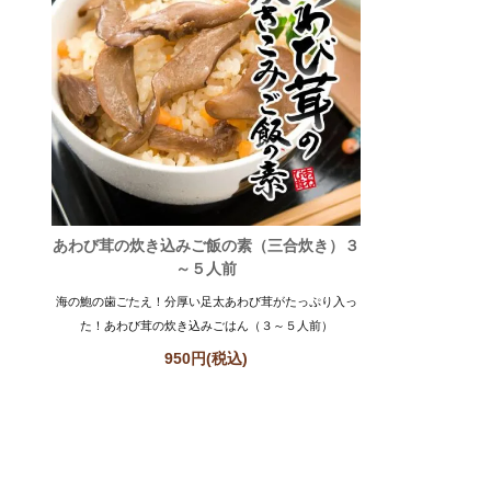
あわび茸の炊き込みご飯の素（三合炊き）３
～５人前
海の鮑の歯ごたえ！分厚い足太あわび茸がたっぷり入っ
た！あわび茸の炊き込みごはん（３～５人前）
950円(税込)