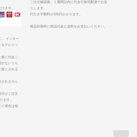
ご注文確認後、１週間以内に代金引換宅配便でお送
だけます。
りします。
代引き手数料が330円かかります。
商品到着時に商品代金と送料をお支払いください。
に、インター
きるクレジッ
た後に代金ご
届かないうち
き落とされる
絡されません
望日がご注文
けます。
だく場合は他